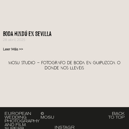
Boda Hindú en Sevilla
28 abril, 2025
Leer Más >>
Mosu Studio – Fotografo de boda en Guipuzcoa o
donde nos llevéis
EUROPEAN
©
BACK
WEDDING
MOSU
TO TOP
PHOTOGRAPHY
AND FILM.
INSTAGR
SUPER8,