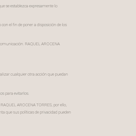
que se establezca expresamente lo
 con el fin de poner a disposición de los
ión o comunicación. RAQUEL AROCENA
 realizar cualquier otra acción que puedan
s para evitarlos.
s por RAQUEL AROCENA TORRES, por ello,
nta que sus políticas de privacidad pueden