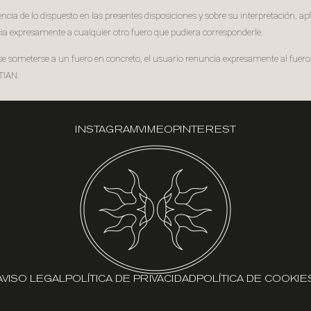
cia de lo dispuesto en las presentes disposiciones y sobre su interpretación, ap
ncia expresamente a cualquier otro fuero que pudiera corresponderle.
tiese someterse a un fuero en concreto, el usuario renuncia expresamente al fue
TIAN.
INSTAGRAM
VIMEO
PINTEREST
AVISO LEGAL
POLÍTICA DE PRIVACIDAD
POLÍTICA DE COOKIE