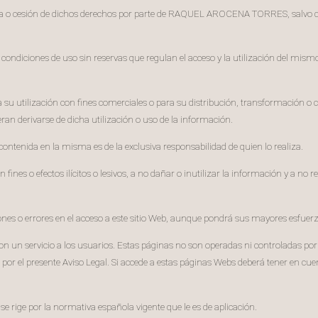
cencia o cesión de dichos derechos por parte de RAQUEL AROCENA TORRES, salvo 
s condiciones de uso sin reservas que regulan el acceso y la utilización del mismo
para su utilización con fines comerciales o para su distribución, transformac
n derivarse de dicha utilización o uso de la información.
ontenida en la misma es de la exclusiva responsabilidad de quien lo realiza.
 fines o efectos ilícitos o lesivos, a no dañar o inutilizar la información y a no
o errores en el acceso a este sitio Web, aunque pondrá sus mayores esfuerzo
 son un servicio a los usuarios. Estas páginas no son operadas ni controlada
 por el presente Aviso Legal. Si accede a estas páginas Webs deberá tener en cue
 se rige por la normativa española vigente que le es de aplicación.