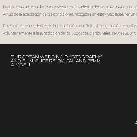
Para la resolución de las controversias que pudieran derivarse como consecuen
virtud de la aceptación de las condiciones recogidas en este Aviso legal, renu
En cualquier caso, dentro de la jurisdicción española, si la legislación permi
voluntariamente a la jurisdicción de los Juzgados y Tribunales de SAN SEBAS
EUROPEAN WEDDING PHOTOGRAPHY
AND FILM. SUPER8, DIGITAL AND 35MM
© MOSU