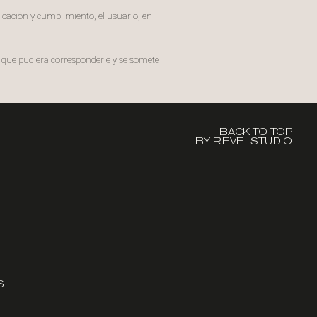
licación y cumplimiento, el usuario, en
ro que pudiera corresponderle y se somete
BACK TO TOP
BY REVELSTUDIO
S