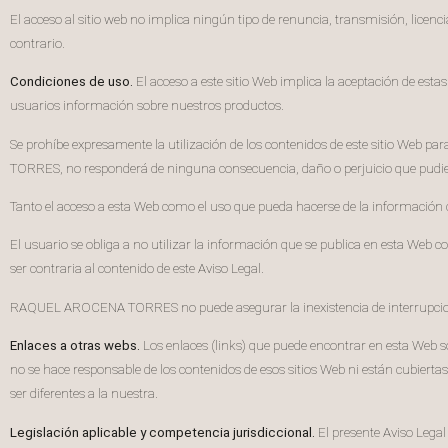
El acceso al sitio web no implica ningún tipo de renuncia, transmisión, li
contrario.
Condiciones de uso.
El acceso a este sitio Web implica la aceptación de esta
usuarios información sobre nuestros productos.
Se prohíbe expresamente la utilización de los contenidos de este sitio Web 
TORRES, no responderá de ninguna consecuencia, daño o perjuicio que pudiera
Tanto el acceso a esta Web como el uso que pueda hacerse de la información c
El usuario se obliga a no utilizar la información que se publica en esta Web con
ser contraria al contenido de este Aviso Legal.
RAQUEL AROCENA TORRES no puede asegurar la inexistencia de interrupciones 
Enlaces a otras webs.
Los enlaces (links) que puede encontrar en esta Web
no se hace responsable de los contenidos de esos sitios Web ni están cubiertas
ser diferentes a la nuestra.
Legislación aplicable y competencia jurisdiccional.
El presente Aviso Legal