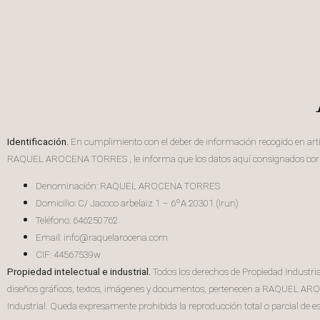
Identificación.
En cumplimiento con el deber de información recogido en artícu
RAQUEL AROCENA TORRES , le informa que los datos aquí consignados corresp
Denominación: RAQUEL AROCENA TORRES
Domicilio: C/ Jacoco arbelaiz 1 – 6ºA 20301 (Irun)
Teléfono: 646250762
Email: info@raquelarocena.com
CIF: 44567539w
Propiedad intelectual e industrial.
Todos los derechos de Propiedad Industrial
diseños gráficos, textos, imágenes y documentos, pertenecen a RAQUEL AROCE
Industrial. Queda expresamente prohibida la reproducción total o parcial de